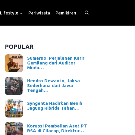
Lifestyle
Pariwisata
Pemikiran
POPULAR
Sumarno: Perjalanan Karir
Gemilang dari Auditor
Muda…
Hendro Dewanto, Jaksa
Sederhana dari Jawa
Tengah…
Syngenta Hadirkan Benih
Jagung Hibrida Tahan…
Korupsi Pembelian Aset PT
RSA di Cilacap, Direktur…