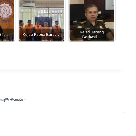
Kejati Jateng
 ST…
Kejati Papua Barat…
Berhasil…
wajib ditandai
*