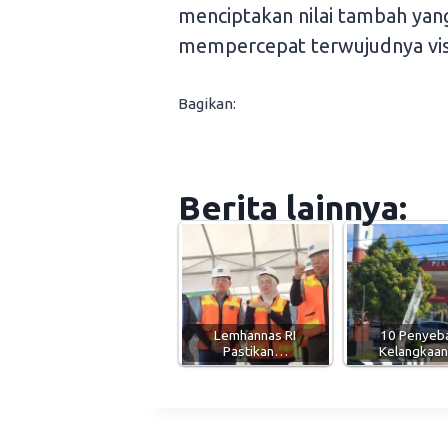
menciptakan nilai tambah yang
mempercepat terwujudnya vis
Bagikan:
Berita lainnya:
Lemhannas RI
10 Penyeb
Pastikan…
Kelangkaa