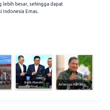
 lebih besar, sehingga dapat
i Indonesia Emas.
ab
Bank Mandiri
Airlangga Hartarto:…
n…
Perkuat…