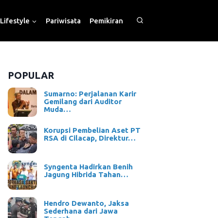
Lifestyle
Pariwisata
Pemikiran
POPULAR
Sumarno: Perjalanan Karir
Gemilang dari Auditor
Muda…
Korupsi Pembelian Aset PT
RSA di Cilacap, Direktur…
Syngenta Hadirkan Benih
Jagung Hibrida Tahan…
Hendro Dewanto, Jaksa
Sederhana dari Jawa