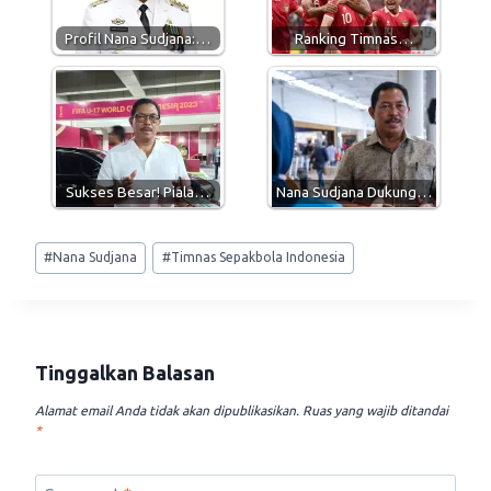
p
m
k
Profil Nana Sudjana:…
Ranking Timnas…
Sukses Besar! Piala…
Nana Sudjana Dukung…
Post
#
Nana Sudjana
#
Timnas Sepakbola Indonesia
Tags:
Tinggalkan Balasan
Alamat email Anda tidak akan dipublikasikan.
Ruas yang wajib ditandai
*