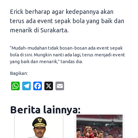
Erick berharap agar kedepannya akan
terus ada event sepak bola yang baik dan
menarik di Surakarta.
“Mudah-mudahan tidak bosan-bosan ada event sepak
bola di sini. Mungkin nanti ada lagi, terus menjadi event
yang baik dan menarik,” tandas dia.
Bagikan:
W
T
F
X
E
h
e
a
m
a
l
c
a
Berita lainnya:
t
e
e
i
s
g
b
l
A
r
o
p
a
o