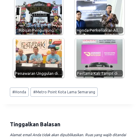
s
g
b
l
A
r
o
p
a
o
p
m
k
Ribuan Pengunjung…
Honda Perkenalkan All…
Penawaran Unggulan di…
Pertama Kali Tampil di…
Post
#
Honda
#
Metro Point Kota Lama Semarang
Tags:
Tinggalkan Balasan
Alamat email Anda tidak akan dipublikasikan.
Ruas yang wajib ditandai