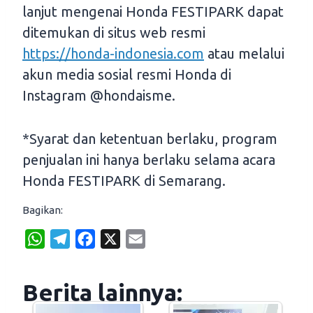
lanjut mengenai Honda FESTIPARK dapat
ditemukan di situs web resmi
https://honda-indonesia.com
atau melalui
akun media sosial resmi Honda di
Instagram @hondaisme.
*Syarat dan ketentuan berlaku, program
penjualan ini hanya berlaku selama acara
Honda FESTIPARK di Semarang.
Bagikan:
W
T
F
X
E
h
e
a
m
a
l
c
a
Berita lainnya:
t
e
e
i