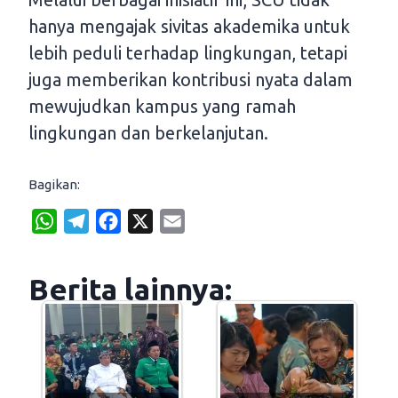
hanya mengajak sivitas akademika untuk
lebih peduli terhadap lingkungan, tetapi
juga memberikan kontribusi nyata dalam
mewujudkan kampus yang ramah
lingkungan dan berkelanjutan.
Bagikan:
W
T
F
X
E
h
e
a
m
a
l
c
a
Berita lainnya:
t
e
e
i
s
g
b
l
A
r
o
p
a
o
p
m
k