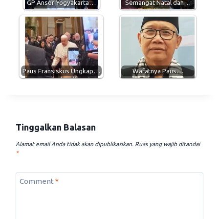
GP Ansor Yogyakarta…
Semangat Natal dan…
Paus Fransiskus Ungkap…
Wafatnya Paus…
Tinggalkan Balasan
Alamat email Anda tidak akan dipublikasikan.
Ruas yang wajib ditandai
*
Comment
*