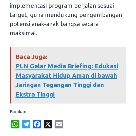
implementasi program berjalan sesuai
target, guna mendukung pengembangan
potensi anak-anak bangsa secara
maksimal.
Baca Juga:
PLN Gelar Media Briefing: Edukasi
Masyarakat Hidup Aman di bawah
Jaringan Tegangan Tinggi dan
Ekstra Tinggi
Bagikan:
W
T
F
X
E
h
e
a
m