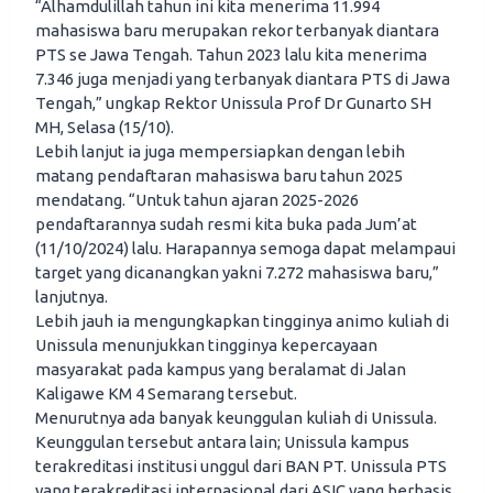
“Alhamdulillah tahun ini kita menerima 11.994
mahasiswa baru merupakan rekor terbanyak diantara
PTS se Jawa Tengah. Tahun 2023 lalu kita menerima
7.346 juga menjadi yang terbanyak diantara PTS di Jawa
Tengah,” ungkap Rektor Unissula Prof Dr Gunarto SH
MH, Selasa (15/10).
Lebih lanjut ia juga mempersiapkan dengan lebih
matang pendaftaran mahasiswa baru tahun 2025
mendatang. “Untuk tahun ajaran 2025-2026
pendaftarannya sudah resmi kita buka pada Jum’at
(11/10/2024) lalu. Harapannya semoga dapat melampaui
target yang dicanangkan yakni 7.272 mahasiswa baru,”
lanjutnya.
Lebih jauh ia mengungkapkan tingginya animo kuliah di
Unissula menunjukkan tingginya kepercayaan
masyarakat pada kampus yang beralamat di Jalan
Kaligawe KM 4 Semarang tersebut.
Menurutnya ada banyak keunggulan kuliah di Unissula.
Keunggulan tersebut antara lain; Unissula kampus
terakreditasi institusi unggul dari BAN PT. Unissula PTS
yang terakreditasi internasional dari ASIC yang berbasis