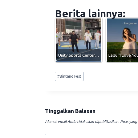
Berita lainnya:
Unity Sports Center…
Lagu "I Love Y
Post
#
Bintang Fest
Tags:
Tinggalkan Balasan
Alamat email Anda tidak akan dipublikasikan.
Ruas yang 