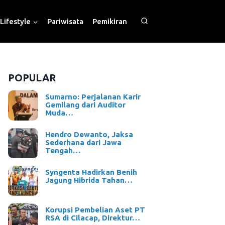
Lifestyle
Pariwisata
Pemikiran
POPULAR
Sumarno: Perjalanan Karir
Gemilang dari Auditor
Muda…
Hendro Dewanto, Jaksa
Sederhana dari Jawa
Tengah…
Syngenta Hadirkan Benih
Jagung Hibrida Tahan…
Korupsi Pembelian Aset PT
RSA di Cilacap, Direktur…