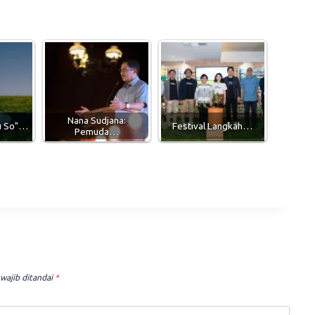
Nana Sudjana:
ou So"…
Festival Langkah…
Pemuda…
wajib ditandai
*