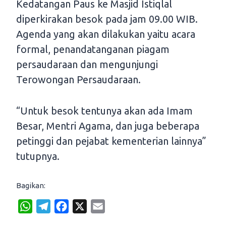
Kedatangan Paus ke Masjid Istiqlal
diperkirakan besok pada jam 09.00 WIB.
Agenda yang akan dilakukan yaitu acara
formal, penandatanganan piagam
persaudaraan dan mengunjungi
Terowongan Persaudaraan.
“Untuk besok tentunya akan ada Imam
Besar, Mentri Agama, dan juga beberapa
petinggi dan pejabat kementerian lainnya”
tutupnya.
Bagikan:
W
T
F
X
E
h
e
a
m