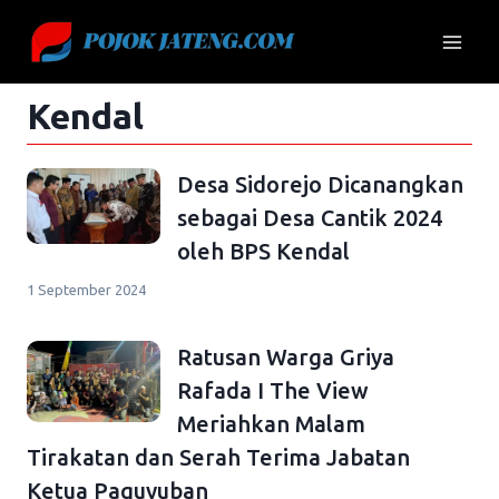
Skip
to
content
Kendal
Desa Sidorejo Dicanangkan
sebagai Desa Cantik 2024
oleh BPS Kendal
1 September 2024
Ratusan Warga Griya
Rafada I The View
Meriahkan Malam
Tirakatan dan Serah Terima Jabatan
Ketua Paguyuban