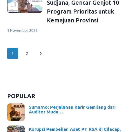
Sudjana, Gencar Genjot 10
Program Prioritas untuk
Kemajuan Provinsi
1 November 2023
Page
Next
1
2
navigation
Page
POPULAR
Sumarno: Perjalanan Karir Gemilang dari
Auditor Muda…
Korupsi Pembelian Aset PT RSA di Cilacap,