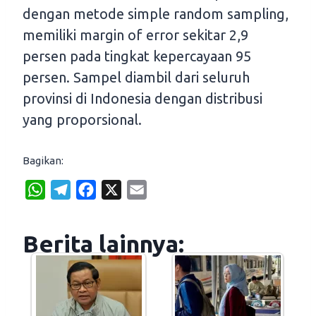
dengan metode simple random sampling,
memiliki margin of error sekitar 2,9
persen pada tingkat kepercayaan 95
persen. Sampel diambil dari seluruh
provinsi di Indonesia dengan distribusi
yang proporsional.
Bagikan:
W
T
F
X
E
h
e
a
m
a
l
c
a
Berita lainnya:
t
e
e
i
s
g
b
l
A
r
o
p
a
o