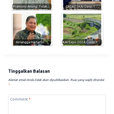
p
m
k
Pramono Anung: Tidak…
CATAT ! KAI Daop 1…
Airlangga Hartarto:…
KAI Expo 2024, Daop 1…
Tinggalkan Balasan
Alamat email Anda tidak akan dipublikasikan.
Ruas yang wajib ditandai
*
Comment
*