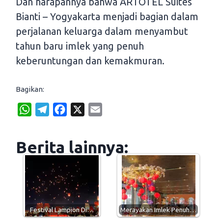
Dan harapannya bahwa ARTOTEL Suites
Bianti – Yogyakarta menjadi bagian dalam
perjalanan keluarga dalam menyambut
tahun baru imlek yang penuh
keberuntungan dan kemakmuran.
Bagikan:
W
T
F
X
E
h
e
a
m
a
l
c
a
Berita lainnya:
t
e
e
i
s
g
b
l
A
r
o
p
a
o
p
m
k
Festival Lampion Di…
Merayakan Imlek Penuh…