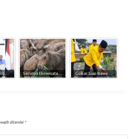
eng…
Serunya Ekowisata…
Golkar Siap Bawa…
wajib ditandai
*