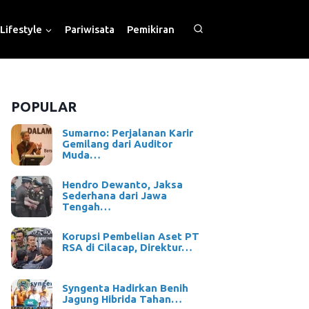
Lifestyle
Pariwisata
Pemikiran
POPULAR
Sumarno: Perjalanan Karir
Gemilang dari Auditor
Muda…
Hendro Dewanto, Jaksa
Sederhana dari Jawa
Tengah…
Korupsi Pembelian Aset PT
RSA di Cilacap, Direktur…
Syngenta Hadirkan Benih
Jagung Hibrida Tahan…