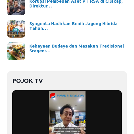
Korupsi Pembelian Aset PT RSA di Cilacap,
Direktur…
Syngenta Hadirkan Benih Jagung Hibrida
Tahan…
Kekayaan Budaya dan Masakan Tradisional
Sragen:…
POJOK TV