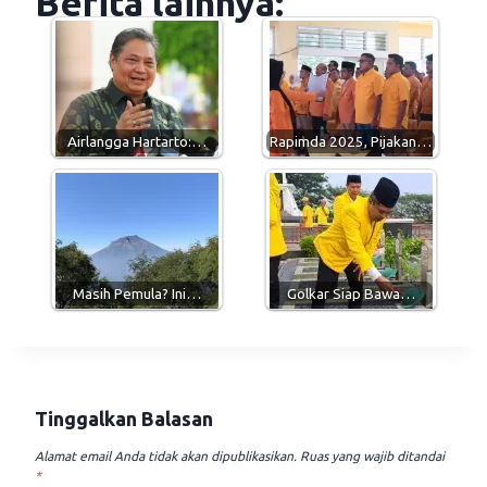
Berita lainnya:
t
e
e
i
s
g
b
l
A
r
o
p
a
o
p
m
k
Airlangga Hartarto:…
Rapimda 2025, Pijakan…
Masih Pemula? Ini…
Golkar Siap Bawa…
Tinggalkan Balasan
Alamat email Anda tidak akan dipublikasikan.
Ruas yang wajib ditandai
*