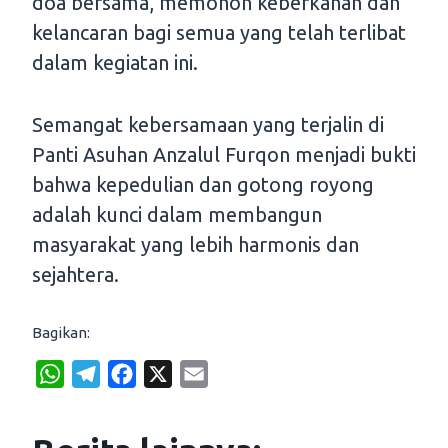
doa bersama, memohon keberkahan dan
kelancaran bagi semua yang telah terlibat
dalam kegiatan ini.
Semangat kebersamaan yang terjalin di
Panti Asuhan Anzalul Furqon menjadi bukti
bahwa kepedulian dan gotong royong
adalah kunci dalam membangun
masyarakat yang lebih harmonis dan
sejahtera.
Bagikan:
W
T
F
X
E
h
e
a
m
a
l
c
a