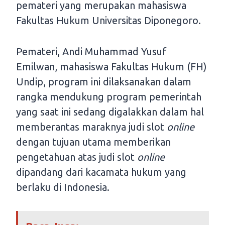
pemateri yang merupakan mahasiswa
Fakultas Hukum Universitas Diponegoro.
Pemateri, Andi Muhammad Yusuf
Emilwan, mahasiswa Fakultas Hukum (FH)
Undip, program ini dilaksanakan dalam
rangka mendukung program pemerintah
yang saat ini sedang digalakkan dalam hal
memberantas maraknya judi slot
online
dengan tujuan utama memberikan
pengetahuan atas judi slot
online
dipandang dari kacamata hukum yang
berlaku di Indonesia.