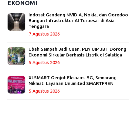
EKONOMI
Indosat Gandeng NVIDIA, Nokia, dan Ooredoo
Bangun Infrastruktur AI Terbesar di Asia
Tenggara
7 Agustus 2026
Ubah Sampah Jadi Cuan, PLN UIP JBT Dorong
Ekonomi Sirkular Berbasis Listrik di Salatiga
5 Agustus 2026
XLSMART Genjot Ekspansi 5G, Semarang
Nikmati Layanan Unlimited SMARTFREN
5 Agustus 2026