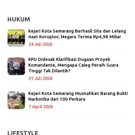
HUKUM
Kejari Kota Semarang Berhasil Sita dan Lelang
Aset Koruptor, Negara Terima Rp4,98 Miliar
24 Juli 2026
KPU Didesak Klarifikasi Dugaan Proyek
Komandante, Mengapa Caleg Peraih Suara
Tinggi Tak Dilantik?
21 Juli 2026
Kejari Kota Semarang Musnahkan Barang Bukti
Narkotika dari 100 Perkara
7 April 2026
LIFESTYLE