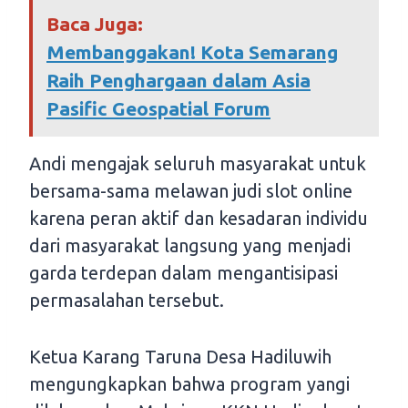
Baca Juga:
Membanggakan! Kota Semarang
Raih Penghargaan dalam Asia
Pasific Geospatial Forum
Andi mengajak seluruh masyarakat untuk
bersama-sama melawan judi slot online
karena peran aktif dan kesadaran individu
dari masyarakat langsung yang menjadi
garda terdepan dalam mengantisipasi
permasalahan tersebut.
Ketua Karang Taruna Desa Hadiluwih
mengungkapkan bahwa program yangi