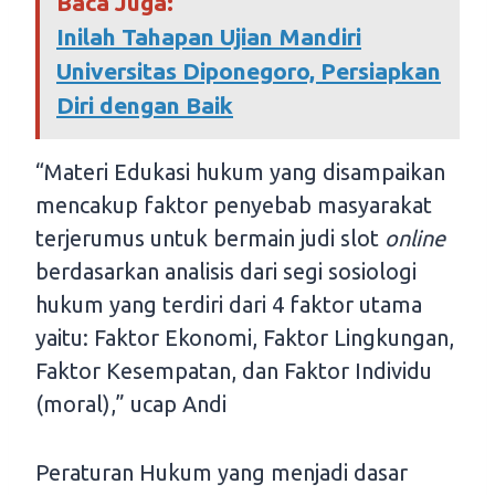
Baca Juga:
Inilah Tahapan Ujian Mandiri
Universitas Diponegoro, Persiapkan
Diri dengan Baik
“Materi Edukasi hukum yang disampaikan
mencakup faktor penyebab masyarakat
terjerumus untuk bermain judi slot
online
berdasarkan analisis dari segi sosiologi
hukum yang terdiri dari 4 faktor utama
yaitu: Faktor Ekonomi, Faktor Lingkungan,
Faktor Kesempatan, dan Faktor Individu
(moral),” ucap Andi
Peraturan Hukum yang menjadi dasar