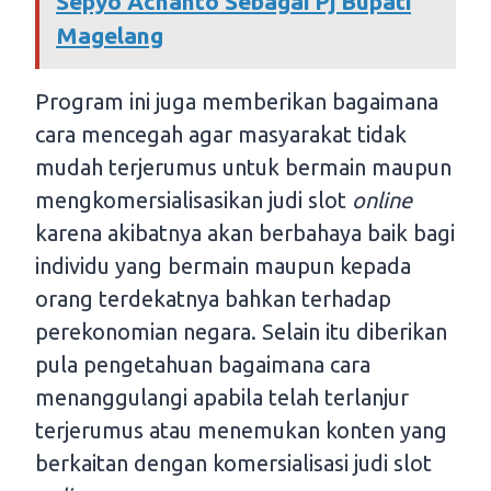
Sepyo Achanto Sebagai Pj Bupati
Magelang
Program ini juga memberikan bagaimana
cara mencegah agar masyarakat tidak
mudah terjerumus untuk bermain maupun
mengkomersialisasikan judi slot
online
karena akibatnya akan berbahaya baik bagi
individu yang bermain maupun kepada
orang terdekatnya bahkan terhadap
perekonomian negara. Selain itu diberikan
pula pengetahuan bagaimana cara
menanggulangi apabila telah terlanjur
terjerumus atau menemukan konten yang
berkaitan dengan komersialisasi judi slot