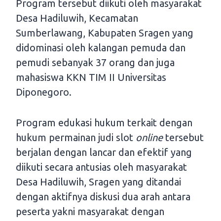
Program tersebut diikuti oleh masyarakat
Desa Hadiluwih, Kecamatan
Sumberlawang, Kabupaten Sragen yang
didominasi oleh kalangan pemuda dan
pemudi sebanyak 37 orang dan juga
mahasiswa KKN TIM II Universitas
Diponegoro.
Program edukasi hukum terkait dengan
hukum permainan judi slot
online
tersebut
berjalan dengan lancar dan efektif yang
diikuti secara antusias oleh masyarakat
Desa Hadiluwih, Sragen yang ditandai
dengan aktifnya diskusi dua arah antara
peserta yakni masyarakat dengan