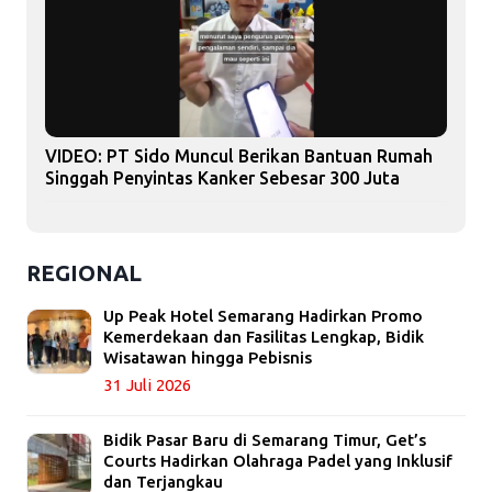
VIDEO: PT Sido Muncul Berikan Bantuan Rumah
Singgah Penyintas Kanker Sebesar 300 Juta
REGIONAL
Up Peak Hotel Semarang Hadirkan Promo
Kemerdekaan dan Fasilitas Lengkap, Bidik
Wisatawan hingga Pebisnis
31 Juli 2026
Bidik Pasar Baru di Semarang Timur, Get’s
Courts Hadirkan Olahraga Padel yang Inklusif
dan Terjangkau