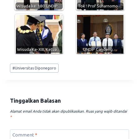
p
m
k
Wisuda ke-180 UNDIP…
Tok ! Prof Suharnomo…
Wisuda Ke-XIII, Ketua…
UNDIP Gandeng…
Post
#
Universitas Diponegoro
Tags:
Tinggalkan Balasan
Alamat email Anda tidak akan dipublikasikan.
Ruas yang wajib ditandai
*
Comment
*