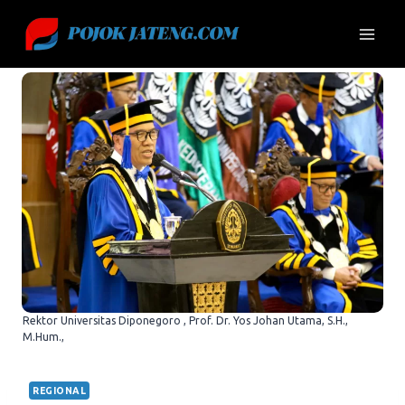
Skip
to
content
Rektor Universitas Diponegoro , Prof. Dr. Yos Johan Utama, S.H.,
M.Hum.,
REGIONAL