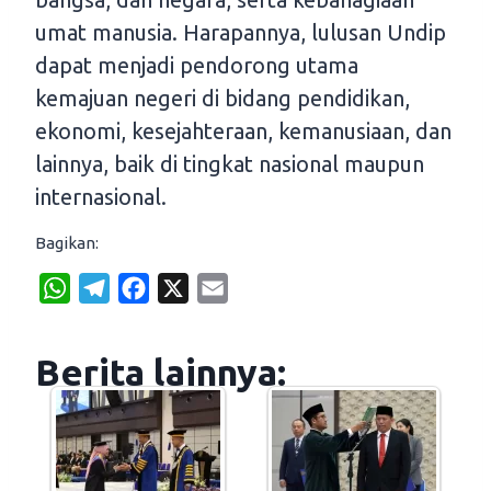
umat manusia. Harapannya, lulusan Undip
dapat menjadi pendorong utama
kemajuan negeri di bidang pendidikan,
ekonomi, kesejahteraan, kemanusiaan, dan
lainnya, baik di tingkat nasional maupun
internasional.
Bagikan:
W
T
F
X
E
h
e
a
m
a
l
c
a
Berita lainnya:
t
e
e
i
s
g
b
l
A
r
o
p
a
o