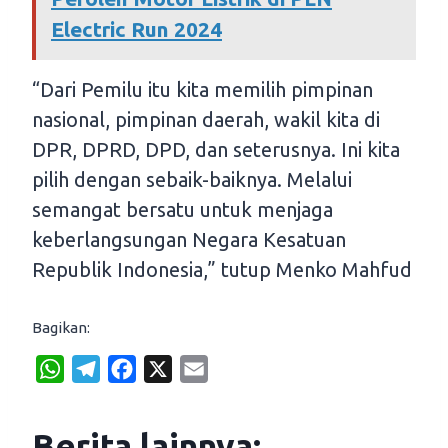
Electric Run 2024
“Dari Pemilu itu kita memilih pimpinan
nasional, pimpinan daerah, wakil kita di
DPR, DPRD, DPD, dan seterusnya. Ini kita
pilih dengan sebaik-baiknya. Melalui
semangat bersatu untuk menjaga
keberlangsungan Negara Kesatuan
Republik Indonesia,” tutup Menko Mahfud
Bagikan:
W
T
F
X
E
h
e
a
m
a
l
c
a
Berita lainnya: