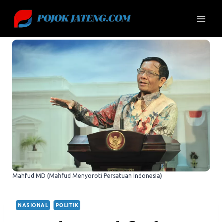
Skip
to
content
Mahfud MD (Mahfud Menyoroti Persatuan Indonesia)
NASIONAL
POLITIK