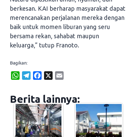
berkesan. KAI berharap masyarakat dapat
merencanakan perjalanan mereka dengan
baik untuk momen liburan yang seru
bersama rekan, sahabat maupun
keluarga,” tutup Franoto.
Bagikan:
W
T
F
X
E
h
e
a
m
a
l
c
a
Berita lainnya:
t
e
e
i
s
g
b
l
A
r
o
p
a
o
p
m
k