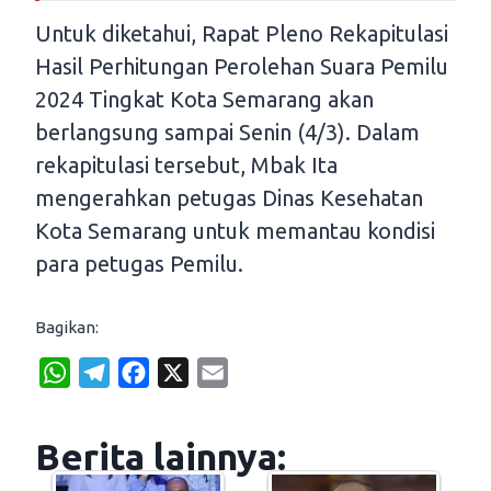
Untuk diketahui, Rapat Pleno Rekapitulasi
Hasil Perhitungan Perolehan Suara Pemilu
2024 Tingkat Kota Semarang akan
berlangsung sampai Senin (4/3). Dalam
rekapitulasi tersebut, Mbak Ita
mengerahkan petugas Dinas Kesehatan
Kota Semarang untuk memantau kondisi
para petugas Pemilu.
Bagikan:
W
T
F
X
E
h
e
a
m
a
l
c
a
Berita lainnya:
t
e
e
i