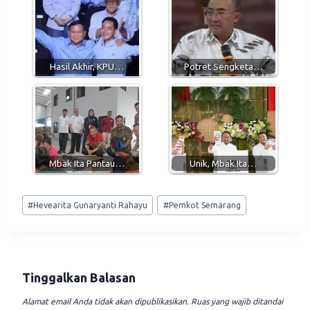
s
g
b
l
A
r
o
p
a
o
p
m
k
Hasil Akhir, KPU…
Potret Sengketa…
Mbak Ita Pantau…
Unik, Mbak Ita…
Post
#
Hevearita Gunaryanti Rahayu
#
Pemkot Semarang
Tags:
Tinggalkan Balasan
Alamat email Anda tidak akan dipublikasikan.
Ruas yang wajib ditandai