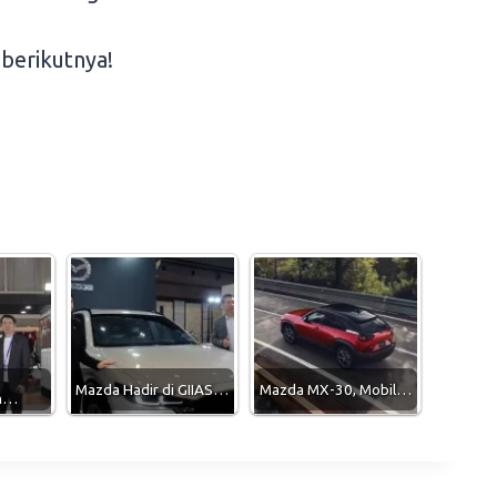
berikutnya!
Mazda Hadir di GIIAS…
Mazda MX-30, Mobil…
an…