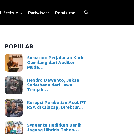
Lifestyle
Pariwisata
Pemikiran
POPULAR
Sumarno: Perjalanan Karir
Gemilang dari Auditor
Muda…
Hendro Dewanto, Jaksa
Sederhana dari Jawa
Tengah…
Korupsi Pembelian Aset PT
RSA di Cilacap, Direktur…
Syngenta Hadirkan Benih
Jagung Hibrida Tahan…