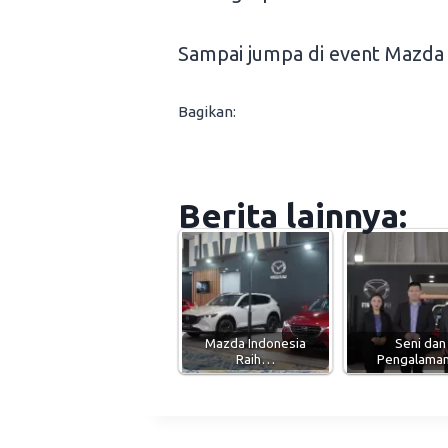
Sampai jumpa di event Mazda 
Bagikan:
Berita lainnya:
Mazda Indonesia
Seni dan
Raih…
Pengalam