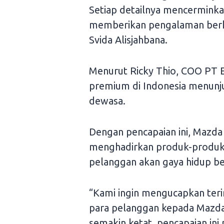
Setiap detailnya mencerminkan
memberikan pengalaman berke
Svida Alisjahbana.
Menurut Ricky Thio, COO PT E
premium di Indonesia menun
dewasa.
Dengan pencapaian ini, Mazda
menghadirkan produk-produ
pelanggan akan gaya hidup be
“Kami ingin mengucapkan teri
para pelanggan kepada Mazda.
semakin ketat, pencapaian ini