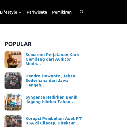
Lifestyle
Pariwisata
Pemikiran
POPULAR
Sumarno: Perjalanan Karir
Gemilang dari Auditor
Muda…
Hendro Dewanto, Jaksa
Sederhana dari Jawa
Tengah…
Syngenta Hadirkan Benih
Jagung Hibrida Tahan…
Korupsi Pembelian Aset PT
RSA di Cilacap, Direktur…