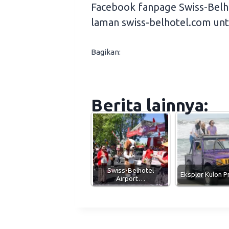
Facebook fanpage Swiss-Belho
laman swiss-belhotel.com unt
Bagikan:
Berita lainnya:
Swiss-Belhotel
Eksplor Kulon 
Airport…