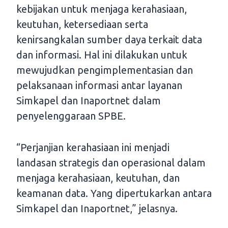
kebijakan untuk menjaga kerahasiaan,
keutuhan, ketersediaan serta
kenirsangkalan sumber daya terkait data
dan informasi. Hal ini dilakukan untuk
mewujudkan pengimplementasian dan
pelaksanaan informasi antar layanan
Simkapel dan Inaportnet dalam
penyelenggaraan SPBE.
“Perjanjian kerahasiaan ini menjadi
landasan strategis dan operasional dalam
menjaga kerahasiaan, keutuhan, dan
keamanan data. Yang dipertukarkan antara
Simkapel dan Inaportnet,” jelasnya.