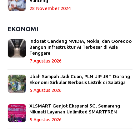
Banteng
28 November 2024
EKONOMI
Indosat Gandeng NVIDIA, Nokia, dan Ooredoo
Bangun Infrastruktur AI Terbesar di Asia
Tenggara
7 Agustus 2026
Ubah Sampah Jadi Cuan, PLN UIP JBT Dorong
Ekonomi Sirkular Berbasis Listrik di Salatiga
5 Agustus 2026
XLSMART Genjot Ekspansi 5G, Semarang
Nikmati Layanan Unlimited SMARTFREN
5 Agustus 2026