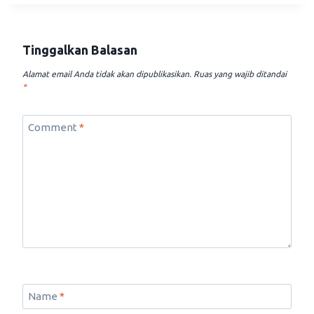
Tinggalkan Balasan
Alamat email Anda tidak akan dipublikasikan.
Ruas yang wajib ditandai
*
Comment
*
Name
*