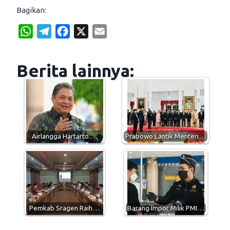
Bagikan:
W
T
F
X
E
h
e
a
m
a
l
c
a
Berita lainnya:
t
e
e
i
s
g
b
l
A
r
o
p
a
o
p
m
k
Airlangga Hartarto:…
Prabowo Lantik Menteri…
Pemkab Sragen Raih…
Barang Impor Milik PMI…