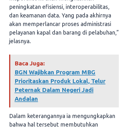
peningkatan efisiensi, interoperabilitas,
dan keamanan data. Yang pada akhirnya
akan memperlancar proses administrasi
pelayanan kapal dan barang di pelabuhan,”
jelasnya.
Baca Juga:
BGN Wajibkan Program MBG
Prioritaskan Produk Lokal, Telur
Peternak Dalam Negeri Jadi
Andalan
Dalam keterangannya ia mengungkapkan
bahwa hal tersebut membutuhkan