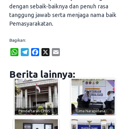
dengan sebaik-baiknya dan penuh rasa
tanggung jawab serta menjaga nama baik
Pemasyarakatan.
Bagikan:
W
T
F
X
E
h
e
a
m
a
l
c
a
Berita lainnya:
t
e
e
i
s
g
b
l
A
r
o
p
a
o
p
m
k
Pendaftaran CPNS…
Lima Narapidana…