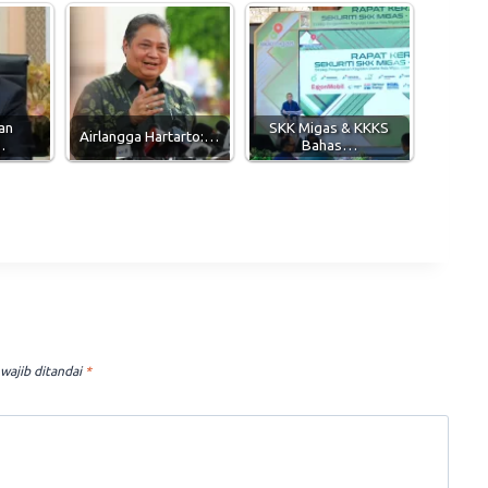
an
SKK Migas & KKKS
Airlangga Hartarto:…
…
Bahas…
wajib ditandai
*