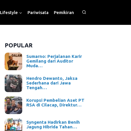
Lifestyle
Pariwisata
Pemikiran
POPULAR
Sumarno: Perjalanan Karir
Gemilang dari Auditor
Muda…
Hendro Dewanto, Jaksa
Sederhana dari Jawa
Tengah…
Korupsi Pembelian Aset PT
RSA di Cilacap, Direktur…
Syngenta Hadirkan Benih
Jagung Hibrida Tahan…