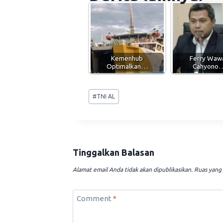
Kemenhub
Ferry Waw
Optimalkan…
Cahyono
Post
#
TNI AL
Tags:
Tinggalkan Balasan
Alamat email Anda tidak akan dipublikasikan.
Ruas yang 
Comment
*