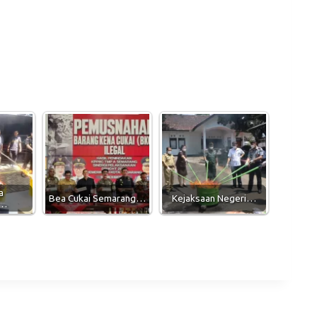
a
Bea Cukai Semarang…
Kejaksaan Negeri…
g…