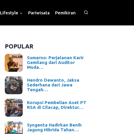
Lifestyle
Pariwisata
Pemikiran
POPULAR
Sumarno: Perjalanan Karir
Gemilang dari Auditor
Muda…
Hendro Dewanto, Jaksa
Sederhana dari Jawa
Tengah…
Korupsi Pembelian Aset PT
RSA di Cilacap, Direktur…
Syngenta Hadirkan Benih
Jagung Hibrida Tahan…