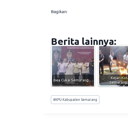
Bagikan:
Berita lainnya:
Kejari Kot
Bea Cukai Semarang…
Semaran
Post
#
KPU Kabupaten Semarang
Tags: