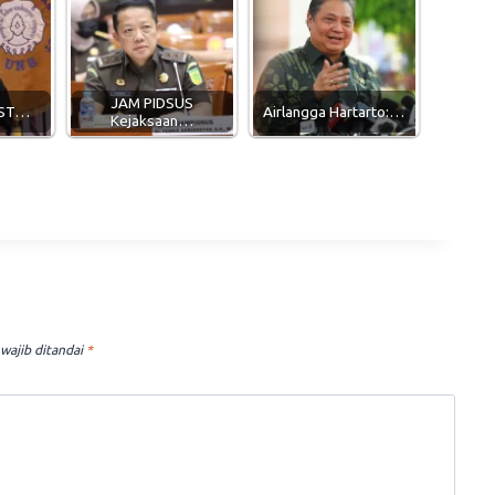
JAM PIDSUS
 ST…
Airlangga Hartarto:…
Kejaksaan…
wajib ditandai
*