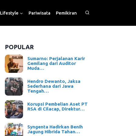
Lifestyle
Pariwisata
Pemikiran
POPULAR
Sumarno: Perjalanan Karir
Gemilang dari Auditor
Muda…
Hendro Dewanto, Jaksa
Sederhana dari Jawa
Tengah…
Korupsi Pembelian Aset PT
RSA di Cilacap, Direktur…
Syngenta Hadirkan Benih
Jagung Hibrida Tahan…