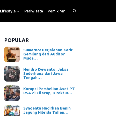
Lifestyle
Pariwisata
Pemikiran
POPULAR
Sumarno: Perjalanan Karir
Gemilang dari Auditor
Muda…
Hendro Dewanto, Jaksa
Sederhana dari Jawa
Tengah…
Korupsi Pembelian Aset PT
RSA di Cilacap, Direktur…
Syngenta Hadirkan Benih
Jagung Hibrida Tahan…