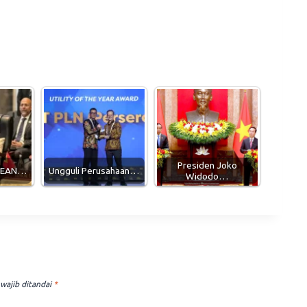
Presiden Joko
SEAN…
Ungguli Perusahaan…
Widodo…
wajib ditandai
*