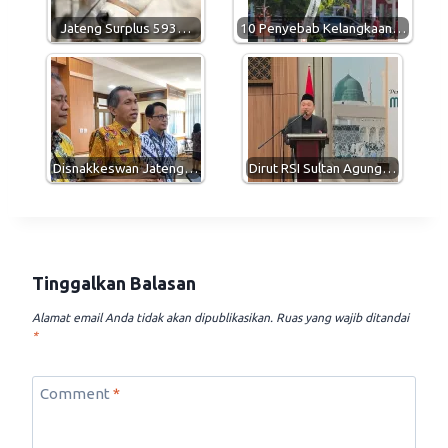
p
m
k
Jateng Surplus 593…
10 Penyebab Kelangkaan…
Disnakkeswan Jateng…
Dirut RSI Sultan Agung…
Tinggalkan Balasan
Alamat email Anda tidak akan dipublikasikan.
Ruas yang wajib ditandai
*
Comment
*