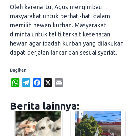
Oleh karena itu, Agus mengimbau
masyarakat untuk berhati-hati dalam
memilih hewan kurban. Masyarakat
diminta untuk teliti terkait kesehatan
hewan agar ibadah kurban yang dilakukan
dapat berjalan lancar dan sesuai syariat.
Bagikan:
W
T
F
X
E
h
e
a
m
a
l
c
a
Berita lainnya:
t
e
e
i
s
g
b
l
A
r
o
p
a
o