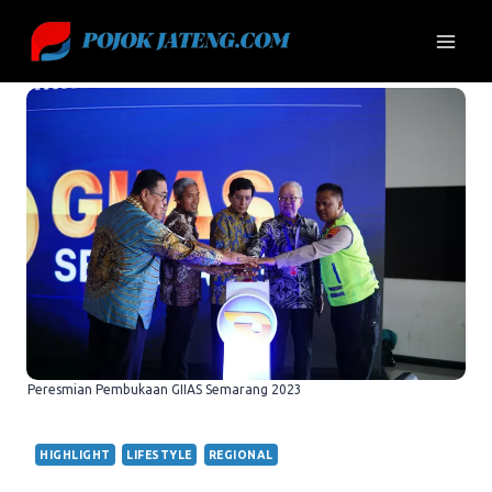
Skip
to
content
Peresmian Pembukaan GIIAS Semarang 2023
HIGHLIGHT
LIFESTYLE
REGIONAL