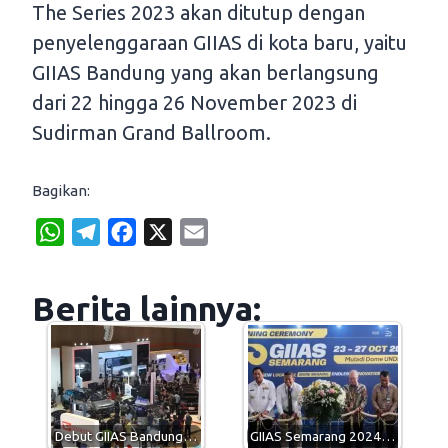
The Series 2023 akan ditutup dengan
penyelenggaraan GIIAS di kota baru, yaitu
GIIAS Bandung yang akan berlangsung
dari 22 hingga 26 November 2023 di
Sudirman Grand Ballroom.
Bagikan:
W
T
F
X
E
h
e
a
m
a
l
c
a
Berita lainnya:
t
e
e
i
s
g
b
l
A
r
o
p
a
o
p
m
k
Debut GIIAS Bandung…
GIIAS Semarang 2024…