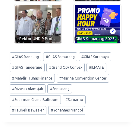
Rektor UNDIP Prof…
GIIAS Semarang 2023…
Post
#
GIIAS Bandung
#
GIIAS Semarang
#
GIIAS Surabaya
Tags:
#
GIIAS Tangerang
#
Grand City Convex
#
ILMATE
#
Mandiri Tunas Finance
#
Marina Convention Center
#
Rizwan Alamsjah
#
Semarang
#
Sudirman Grand Ballroom
#
Sumarno
#
Taufiek Bawazier
#
Yohannes Nangoi