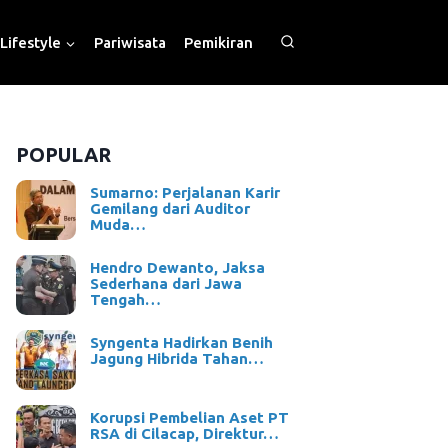
Lifestyle
Pariwisata
Pemikiran
POPULAR
Sumarno: Perjalanan Karir
Gemilang dari Auditor
Muda…
Hendro Dewanto, Jaksa
Sederhana dari Jawa
Tengah…
Syngenta Hadirkan Benih
Jagung Hibrida Tahan…
Korupsi Pembelian Aset PT
RSA di Cilacap, Direktur…