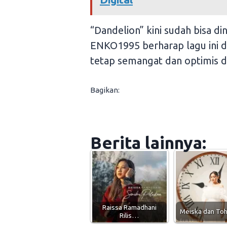
“Dandelion” kini sudah bisa di
ENKO1995 berharap lagu ini d
tetap semangat dan optimis d
Bagikan:
Berita lainnya:
Raissa Ramadhani
Meiska dan To
Rilis…