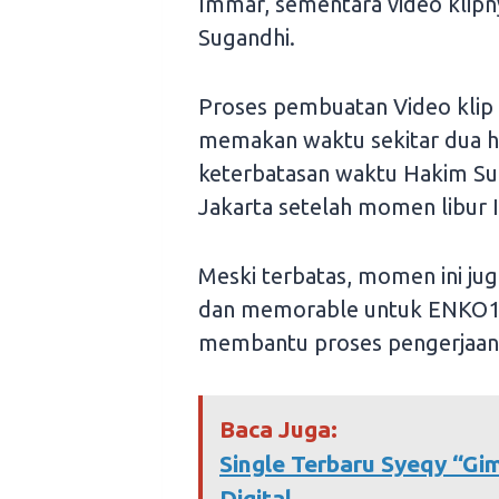
Immar, sementara video klipny
Sugandhi.
Proses pembuatan Video klip 
memakan waktu sekitar dua ha
keterbatasan waktu Hakim Su
Jakarta setelah momen libur Id
Meski terbatas, momen ini ju
dan memorable untuk ENKO199
membantu proses pengerjaan 
Baca Juga:
Single Terbaru Syeqy “Gi
Digital