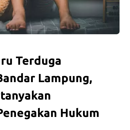
uru Terduga
 Bandar Lampung,
rtanyakan
 Penegakan Hukum