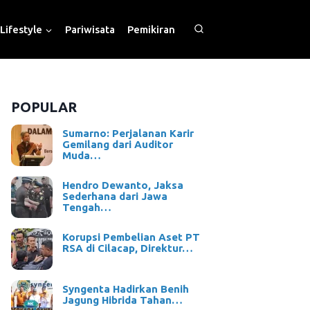
Lifestyle
Pariwisata
Pemikiran
POPULAR
Sumarno: Perjalanan Karir
Gemilang dari Auditor
Muda…
Hendro Dewanto, Jaksa
Sederhana dari Jawa
Tengah…
Korupsi Pembelian Aset PT
RSA di Cilacap, Direktur…
Syngenta Hadirkan Benih
Jagung Hibrida Tahan…