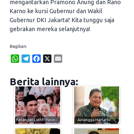
mengantarkan Pramono Anung dan Rano
Karno ke kursi Gubernur dan Wakil
Gubernur DKI Jakarta? Kita tunggu saja
gebrakan mereka selanjutnya!
Bagikan:
W
T
F
X
E
h
e
a
m
a
l
c
a
Berita lainnya:
t
e
e
i
s
g
b
l
A
r
o
p
a
o
p
m
k
Pasangan Luthfi-Yasin…
Airlangga Hartarto:…