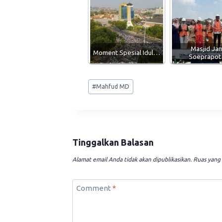
Masjid Ja
Moment Spesial Idul…
Soeprapo
Post
#
Mahfud MD
Tags:
Tinggalkan Balasan
Alamat email Anda tidak akan dipublikasikan.
Ruas yang 
Comment
*