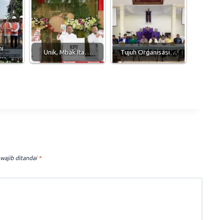
mi
Unik, Mbak Ita…
Tujuh Organisasi…
t…
wajib ditandai
*