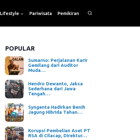
Lifestyle
Pariwisata
Pemikiran
POPULAR
Sumarno: Perjalanan Karir
Gemilang dari Auditor
Muda…
Hendro Dewanto, Jaksa
Sederhana dari Jawa
Tengah…
Syngenta Hadirkan Benih
Jagung Hibrida Tahan…
Korupsi Pembelian Aset PT
RSA di Cilacap, Direktur…