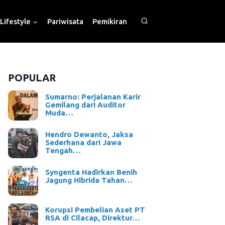
Lifestyle
Pariwisata
Pemikiran
POPULAR
Sumarno: Perjalanan Karir
Gemilang dari Auditor
Muda…
Hendro Dewanto, Jaksa
Sederhana dari Jawa
Tengah…
Syngenta Hadirkan Benih
Jagung Hibrida Tahan…
Korupsi Pembelian Aset PT
RSA di Cilacap, Direktur…