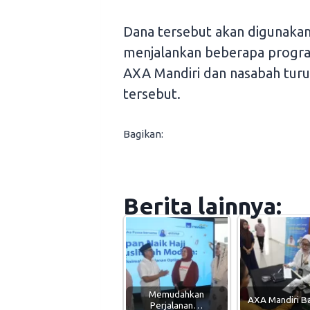
Dana tersebut akan digunak
menjalankan beberapa program 
AXA Mandiri dan nasabah tu
tersebut.
Bagikan:
Berita lainnya:
Memudahkan
AXA Mandiri 
Perjalanan…