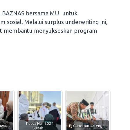
an BAZNAS bersama MUI untuk
sosial. Melalui surplus underwriting ini,
rut membantu menyukseskan program
Kuota Haji 2024
Bawa…
Pj Gubernur Jateng…
Sudah…