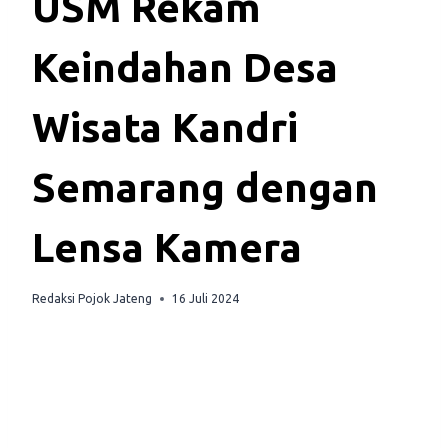
USM Rekam
Keindahan Desa
Wisata Kandri
Semarang dengan
Lensa Kamera
Redaksi Pojok Jateng
16 Juli 2024