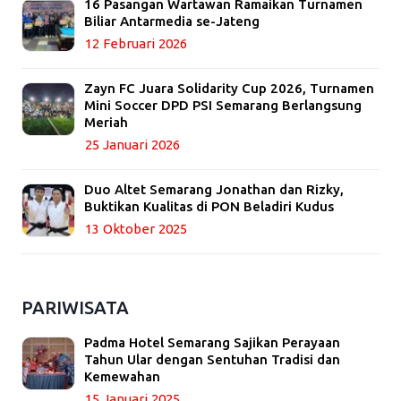
16 Pasangan Wartawan Ramaikan Turnamen
Biliar Antarmedia se-Jateng
12 Februari 2026
Zayn FC Juara Solidarity Cup 2026, Turnamen
Mini Soccer DPD PSI Semarang Berlangsung
Meriah
25 Januari 2026
Duo Altet Semarang Jonathan dan Rizky,
Buktikan Kualitas di PON Beladiri Kudus
13 Oktober 2025
PARIWISATA
Padma Hotel Semarang Sajikan Perayaan
Tahun Ular dengan Sentuhan Tradisi dan
Kemewahan
15 Januari 2025