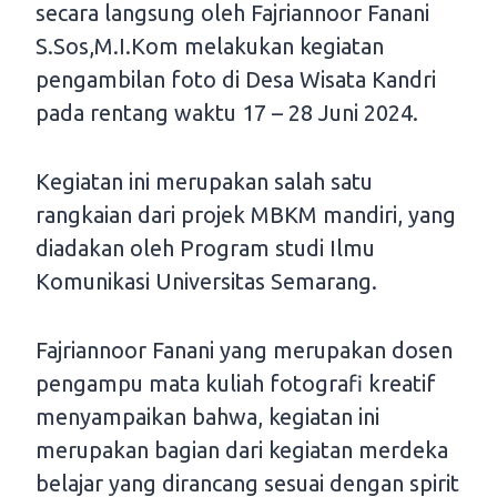
secara langsung oleh Fajriannoor Fanani
S.Sos,M.I.Kom melakukan kegiatan
pengambilan foto di Desa Wisata Kandri
pada rentang waktu 17 – 28 Juni 2024.
Kegiatan ini merupakan salah satu
rangkaian dari projek MBKM mandiri, yang
diadakan oleh Program studi Ilmu
Komunikasi Universitas Semarang.
Fajriannoor Fanani yang merupakan dosen
pengampu mata kuliah fotografi kreatif
menyampaikan bahwa, kegiatan ini
merupakan bagian dari kegiatan merdeka
belajar yang dirancang sesuai dengan spirit