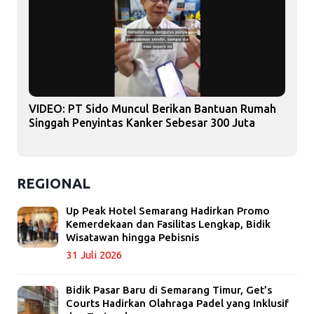
VIDEO: PT Sido Muncul Berikan Bantuan Rumah
Singgah Penyintas Kanker Sebesar 300 Juta
REGIONAL
Up Peak Hotel Semarang Hadirkan Promo
Kemerdekaan dan Fasilitas Lengkap, Bidik
Wisatawan hingga Pebisnis
31 Juli 2026
Bidik Pasar Baru di Semarang Timur, Get’s
Courts Hadirkan Olahraga Padel yang Inklusif