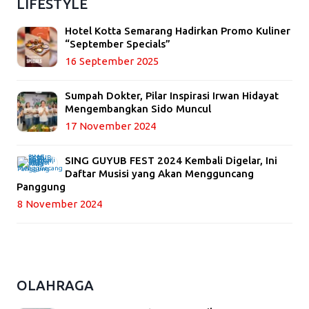
LIFESTYLE
Hotel Kotta Semarang Hadirkan Promo Kuliner
“September Specials”
16 September 2025
Sumpah Dokter, Pilar Inspirasi Irwan Hidayat
Mengembangkan Sido Muncul
17 November 2024
SING GUYUB FEST 2024 Kembali Digelar, Ini
Daftar Musisi yang Akan Mengguncang
Panggung
8 November 2024
OLAHRAGA