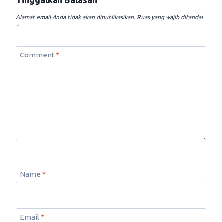
Tinggalkan Balasan
Alamat email Anda tidak akan dipublikasikan.
Ruas yang wajib ditandai
*
Comment
*
Name
*
Email
*