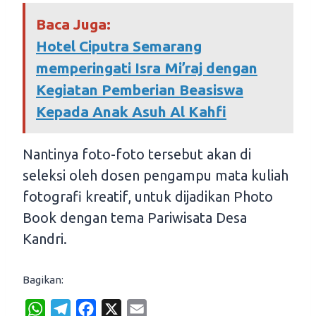
Baca Juga:
Hotel Ciputra Semarang
memperingati Isra Mi’raj dengan
Kegiatan Pemberian Beasiswa
Kepada Anak Asuh Al Kahfi
Nantinya foto-foto tersebut akan di
seleksi oleh dosen pengampu mata kuliah
fotografi kreatif, untuk dijadikan Photo
Book dengan tema Pariwisata Desa
Kandri.
Bagikan:
W
T
F
X
E