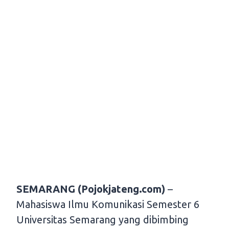
SEMARANG (Pojokjateng.com)
–
Mahasiswa Ilmu Komunikasi Semester 6
Universitas Semarang yang dibimbing