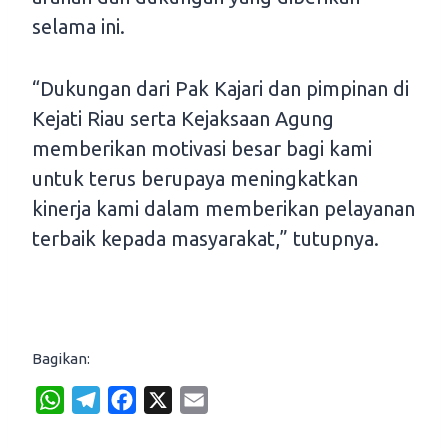
selama ini.
“Dukungan dari Pak Kajari dan pimpinan di
Kejati Riau serta Kejaksaan Agung
memberikan motivasi besar bagi kami
untuk terus berupaya meningkatkan
kinerja kami dalam memberikan pelayanan
terbaik kepada masyarakat,” tutupnya.
Bagikan:
W
T
F
X
E
h
e
a
m