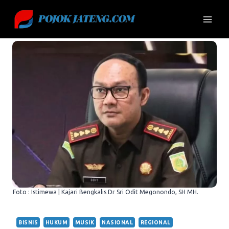
Skip
to
content
Foto : Istimewa | Kajari Bengkalis Dr Sri Odit Megonondo, SH MH.
BISNIS
HUKUM
MUSIK
NASIONAL
REGIONAL