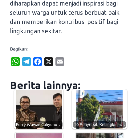
diharapkan dapat menjadi inspirasi bagi
seluruh warga untuk terus berbuat baik
dan memberikan kontribusi positif bagi
lingkungan sekitar.
Bagikan:
W
T
F
X
E
h
e
a
m
a
l
c
a
Berita lainnya:
t
e
e
i
s
g
b
l
A
r
o
p
a
o
p
m
k
Ferry Wawan Cahyono…
10 Penyebab Kelangkaan…