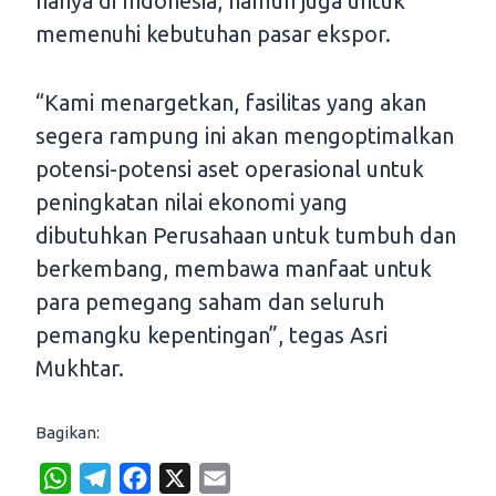
hanya di Indonesia, namun juga untuk
memenuhi kebutuhan pasar ekspor.
“Kami menargetkan, fasilitas yang akan
segera rampung ini akan mengoptimalkan
potensi-potensi aset operasional untuk
peningkatan nilai ekonomi yang
dibutuhkan Perusahaan untuk tumbuh dan
berkembang, membawa manfaat untuk
para pemegang saham dan seluruh
pemangku kepentingan”, tegas Asri
Mukhtar.
Bagikan:
W
T
F
X
E