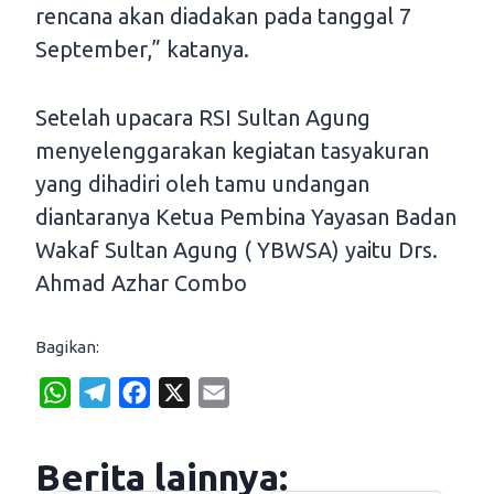
rencana akan diadakan pada tanggal 7
September,” katanya.
Setelah upacara RSI Sultan Agung
menyelenggarakan kegiatan tasyakuran
yang dihadiri oleh tamu undangan
diantaranya Ketua Pembina Yayasan Badan
Wakaf Sultan Agung ( YBWSA) yaitu Drs.
Ahmad Azhar Combo
Bagikan:
W
T
F
X
E
h
e
a
m
a
l
c
a
Berita lainnya:
t
e
e
i