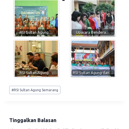
s
g
b
l
A
r
o
p
a
o
p
m
k
RSI Sultan Agung…
Upacara Bendera…
RSI Sultan Agung…
RSI Sultan Agung dan…
Post
#
RSI Sultan Agung Semarang
Tags:
Tinggalkan Balasan