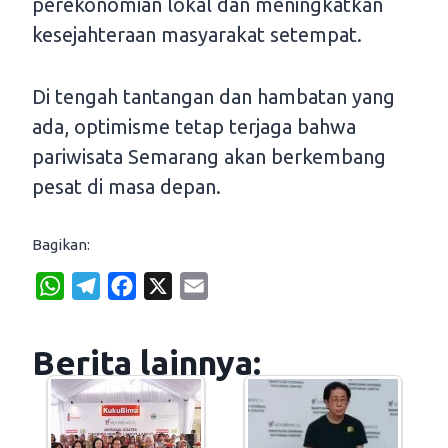
perekonomian lokal dan meningkatkan
kesejahteraan masyarakat setempat.
Di tengah tantangan dan hambatan yang
ada, optimisme tetap terjaga bahwa
pariwisata Semarang akan berkembang
pesat di masa depan.
Bagikan:
W
T
F
X
E
h
e
a
m
a
l
c
a
Berita lainnya:
t
e
e
i
s
g
b
l
A
r
o