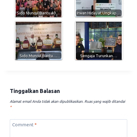
p
a
o
p
m
k
Sido Muncul Bantu 40…
Irwan Hidayat Ungkap…
Sido Muncul Bantu…
Sengaja Turunkan…
Tinggalkan Balasan
Alamat email Anda tidak akan dipublikasikan.
Ruas yang wajib ditandai
*
Comment
*