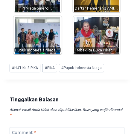
p
m
k
PI Niaga Sinergi…
Daftar Pemenang AMI…
Pupuk Indonesia Niaga…
Mbak Ita Buka Pikat…
Post
#
HUT Ke 8 PIKA
#
PIKA
#
Pupuk Indonesia Niaga
Tags:
Tinggalkan Balasan
Alamat email Anda tidak akan dipublikasikan.
Ruas yang wajib ditandai
*
Comment
*