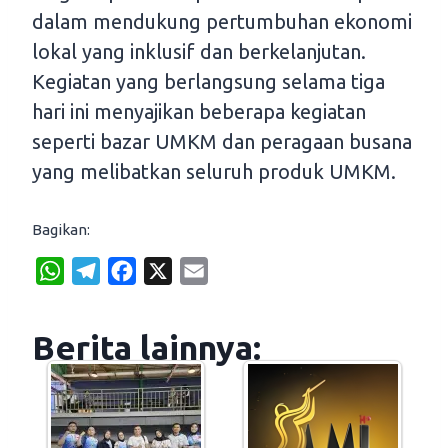
dalam mendukung pertumbuhan ekonomi
lokal yang inklusif dan berkelanjutan.
Kegiatan yang berlangsung selama tiga
hari ini menyajikan beberapa kegiatan
seperti bazar UMKM dan peragaan busana
yang melibatkan seluruh produk UMKM.
Bagikan:
W
T
F
X
E
h
e
a
m
a
l
c
a
Berita lainnya:
t
e
e
i
s
g
b
l
A
r
o
p
a
o