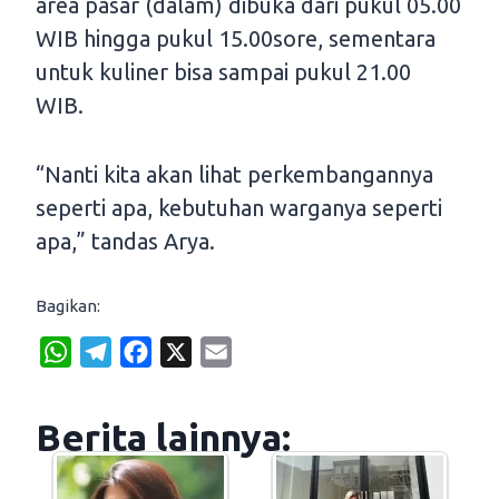
area pasar (dalam) dibuka dari pukul 05.00
WIB hingga pukul 15.00sore, sementara
untuk kuliner bisa sampai pukul 21.00
WIB.
“Nanti kita akan lihat perkembangannya
seperti apa, kebutuhan warganya seperti
apa,” tandas Arya.
Bagikan:
W
T
F
X
E
h
e
a
m
a
l
c
a
Berita lainnya:
t
e
e
i
s
g
b
l