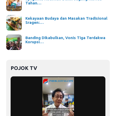
Tahan…
Kekayaan Budaya dan Masakan Tradisional
Sragen:…
Banding Dikabulkan, Vonis Tiga Terdakwa
Korupsi…
POJOK TV