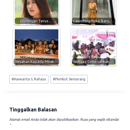
A
r
o
p
a
o
p
m
k
Dorongan Terus…
Launching Ruko Baru,…
Desakan Kepada Mbak…
Sukses Dimeriahkan…
Post
#
Havearita G Rahayu
#
Pemkot Semarang
Tags:
Tinggalkan Balasan
Alamat email Anda tidak akan dipublikasikan.
Ruas yang wajib ditandai
*