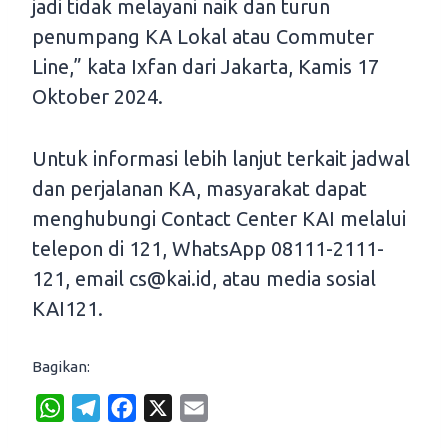
jadi tidak melayani naik dan turun
penumpang KA Lokal atau Commuter
Line,” kata Ixfan dari Jakarta, Kamis 17
Oktober 2024.
Untuk informasi lebih lanjut terkait jadwal
dan perjalanan KA, masyarakat dapat
menghubungi Contact Center KAI melalui
telepon di 121, WhatsApp 08111-2111-
121, email cs@kai.id, atau media sosial
KAI121.
Bagikan:
W
T
F
X
E
h
e
a
m