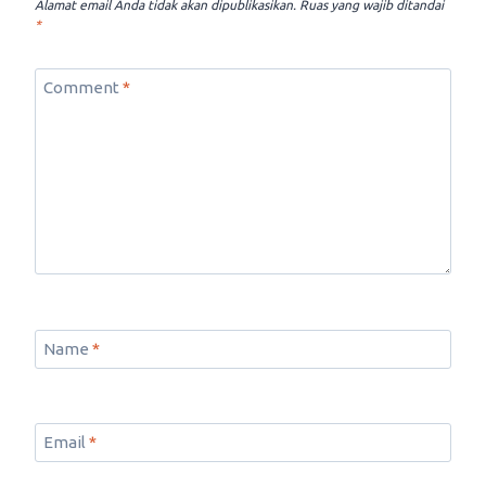
Alamat email Anda tidak akan dipublikasikan.
Ruas yang wajib ditandai
*
Comment
*
Name
*
Email
*