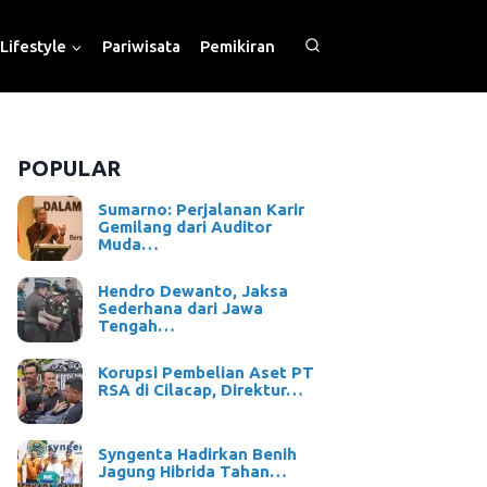
Lifestyle
Pariwisata
Pemikiran
POPULAR
Sumarno: Perjalanan Karir
Gemilang dari Auditor
Muda…
Hendro Dewanto, Jaksa
Sederhana dari Jawa
Tengah…
Korupsi Pembelian Aset PT
RSA di Cilacap, Direktur…
Syngenta Hadirkan Benih
Jagung Hibrida Tahan…