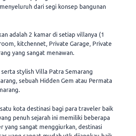
menyeluruh dari segi konsep bangunan
an adalah 2 kamar di setiap villanya (1
 room, kitchennet, Private Garage, Private
rang yang sangat menawan.
rta stylish Villa Patra Semarang
emarang, sebuah Hidden Gem atau Permata
marang.
atu kota destinasi bagi para traveler baik
yang penuh sejarah ini memiliki beberapa
er yang sangat menggiurkan, destinasi
litas yang sangat mudah utk dijangkau baik