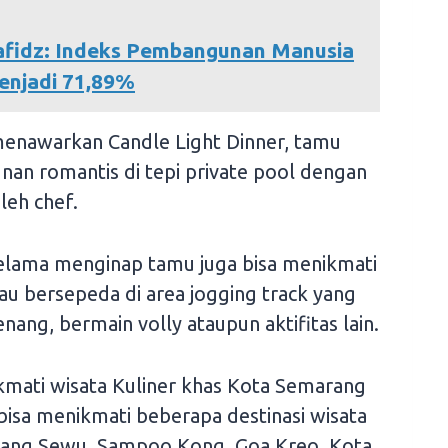
afidz: Indeks Pembangunan Manusia
enjadi 71,89%
 menawarkan Candle Light Dinner, tamu
an romantis di tepi private pool dengan
leh chef.
 selama menginap tamu juga bisa menikmati
atau bersepeda di area jogging track yang
enang, bermain volly ataupun aktifitas lain.
ikmati wisata Kuliner khas Kota Semarang
 bisa menikmati beberapa destinasi wisata
wang Sewu, Sampoo Kong, Goa Kreo, Kota