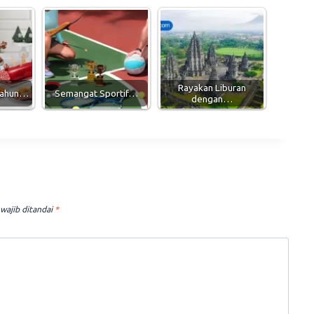
Rayakan Liburan
Tahun…
Semangat Sportif…
dengan…
wajib ditandai
*