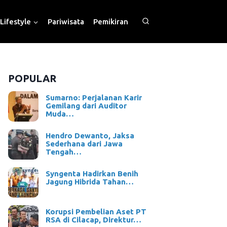
Lifestyle
Pariwisata
Pemikiran
POPULAR
Sumarno: Perjalanan Karir
Gemilang dari Auditor
Muda…
Hendro Dewanto, Jaksa
Sederhana dari Jawa
Tengah…
Syngenta Hadirkan Benih
Jagung Hibrida Tahan…
Korupsi Pembelian Aset PT
RSA di Cilacap, Direktur…