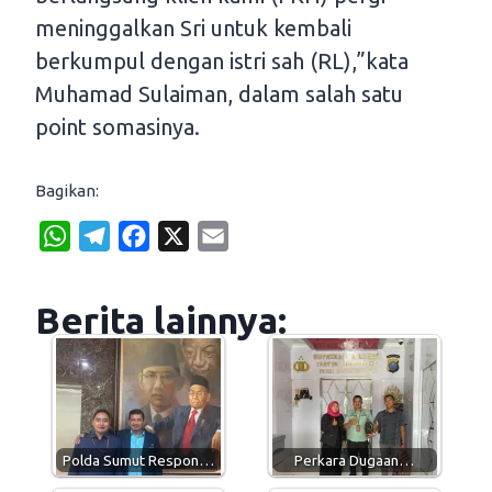
meninggalkan Sri untuk kembali
berkumpul dengan istri sah (RL),”kata
Muhamad Sulaiman, dalam salah satu
point somasinya.
Bagikan:
W
T
F
X
E
h
e
a
m
a
l
c
a
Berita lainnya:
t
e
e
i
s
g
b
l
A
r
o
p
a
o
p
m
k
Polda Sumut Respon…
Perkara Dugaan…