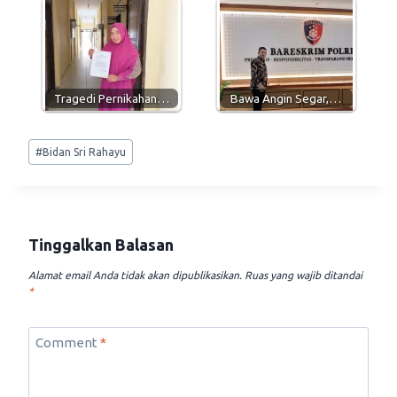
Tragedi Pernikahan…
Bawa Angin Segar,…
Post
#
Bidan Sri Rahayu
Tags:
Tinggalkan Balasan
Alamat email Anda tidak akan dipublikasikan.
Ruas yang wajib ditandai
*
Comment
*