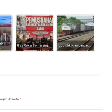
ab
Bea Cukai Semarang…
Logistik Kian Lancar,…
n…
wajib ditandai
*