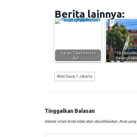
Berita lainnya:
Harga Tiket Kereta
10 Penyeb
Api…
Kelangkaa
Post
#
KAI Daop 1 Jakarta
Tags:
Tinggalkan Balasan
Alamat email Anda tidak akan dipublikasikan.
Ruas yang 