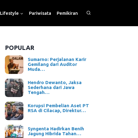
Lifestyle
Pariwisata
Pemikiran
POPULAR
Sumarno: Perjalanan Karir
Gemilang dari Auditor
Muda…
Hendro Dewanto, Jaksa
Sederhana dari Jawa
Tengah…
Korupsi Pembelian Aset PT
RSA di Cilacap, Direktur…
Syngenta Hadirkan Benih
Jagung Hibrida Tahan…