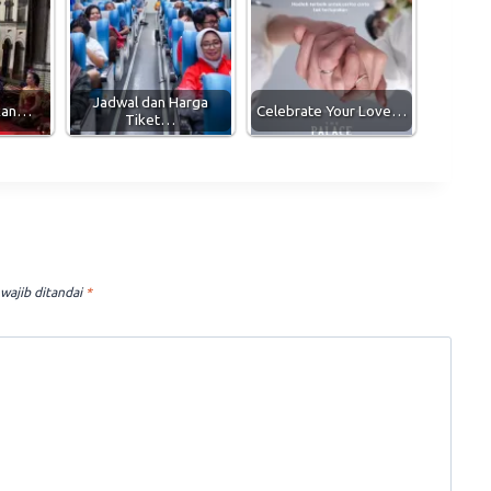
Jadwal dan Harga
ikan…
Celebrate Your Love…
Tiket…
wajib ditandai
*