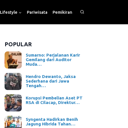
Lifestyle
Pariwisata
Pemikiran
POPULAR
Sumarno: Perjalanan Karir
Gemilang dari Auditor
Muda…
Hendro Dewanto, Jaksa
Sederhana dari Jawa
Tengah…
Korupsi Pembelian Aset PT
RSA di Cilacap, Direktur…
Syngenta Hadirkan Benih
Jagung Hibrida Tahan…