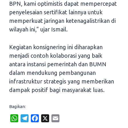
BPN, kami optimistis dapat mempercepat
penyelesaian sertifikat lainnya untuk
memperkuat jaringan ketenagalistrikan di
wilayah ini,” ujar Ismail.
Kegiatan konsignering ini diharapkan
menjadi contoh kolaborasi yang baik
antara instansi pemerintah dan BUMN
dalam mendukung pembangunan
infrastruktur strategis yang memberikan
dampak positif bagi masyarakat luas.
Bagikan:
W
T
F
X
E
h
e
a
m