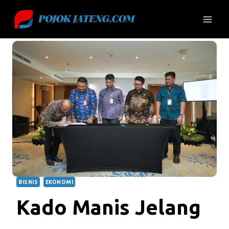
Skip
to
content
BISNIS
EKONOMI
Kado Manis Jelang