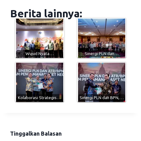
a
l
c
a
Berita lainnya:
t
e
e
i
s
g
b
l
A
r
o
p
a
o
p
m
k
Wujud Nyata…
Sinergi PLN dan…
Kolaborasi Strategis…
Sinergi PLN dan BPN,…
Tinggalkan Balasan