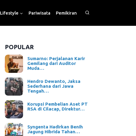
Lifestyle
Pariwisata
Pemikiran
POPULAR
Sumarno: Perjalanan Karir
Gemilang dari Auditor
Muda…
Hendro Dewanto, Jaksa
Sederhana dari Jawa
Tengah…
Korupsi Pembelian Aset PT
RSA di Cilacap, Direktur…
Syngenta Hadirkan Benih
Jagung Hibrida Tahan…